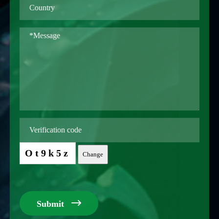
Ot9k5z
Change

Submit