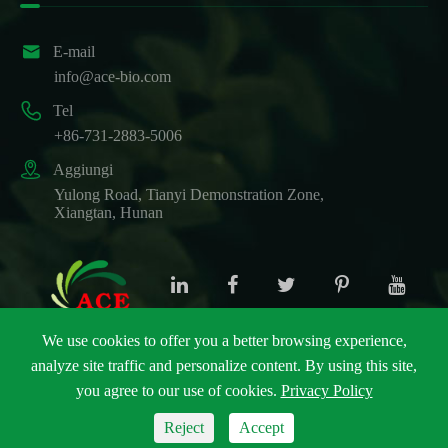

E-mail
info@ace-bio.com

Tel
+86-731-2883-5006

Aggiungi
Yulong Road, Tianyi Demonstration Zone,
Xiangtan, Hunan
We use cookies to offer you a better browsing experience,
analyze site traffic and personalize content. By using this site,
Copyright ©
ACE Biotechnology Co., Ltd.
Tutti i diritti
you agree to our use of cookies.
Privacy Policy
riservati.
Mappa del sito
|
Politica sulla Privacy
Reject
Accept