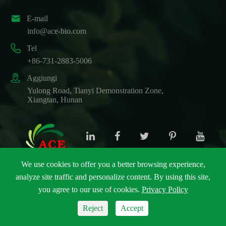

E-mail
info@ace-bio.com

Tel
+86-731-2883-5006

Aggiungi
Yulong Road, Tianyi Demonstration Zone,
Xiangtan, Hunan
We use cookies to offer you a better browsing experience,
analyze site traffic and personalize content. By using this site,
Copyright ©
ACE Biotechnology Co., Ltd.
Tutti i diritti
you agree to our use of cookies.
Privacy Policy
riservati.
Mappa del sito
|
Politica sulla Privacy
Reject
Accept