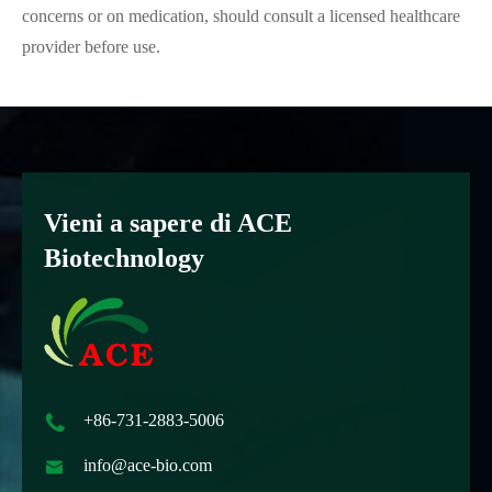
concerns or on medication, should consult a licensed healthcare
provider before use.
Vieni a sapere di ACE
Biotechnology

+86-731-2883-5006

info@ace-bio.com