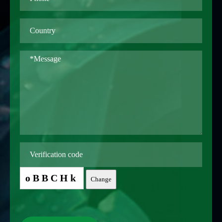
oBBCHk
Change